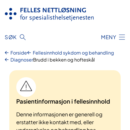
Hopp
til
innhold
SØK
MENY
Forside
Fellesinnhold sykdom og behandling
Diagnoser
Brudd i bekken og hofteskål
Pasientinformasjon i fellesinnhold
Denne informasjonen er generell og
erstatter ikke kontakt med, eller
undersøkelse og behandling hos,