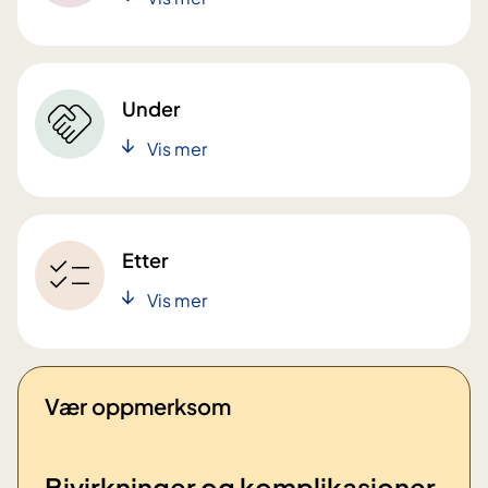
Under
Vis mer
Etter
Vis mer
Vær oppmerksom
Bivirkninger og komplikasjoner