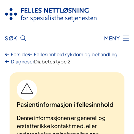
Hopp
til
innhold
SØK
MENY
Forside
Fellesinnhold sykdom og behandling
Diagnoser
Diabetes type 2
Pasientinformasjon i fellesinnhold
Denne informasjonen er generell og
erstatter ikke kontakt med, eller
undersøkelse og behandling hos,