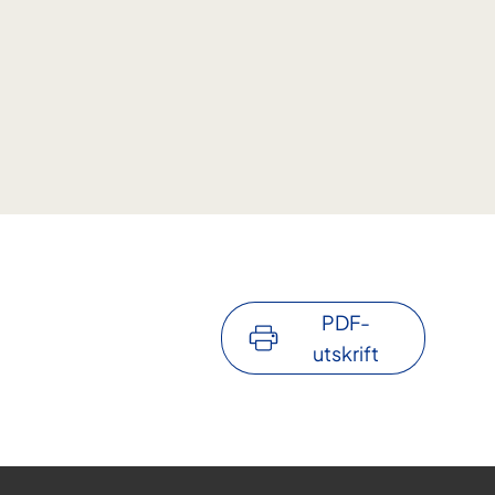
PDF-
utskrift