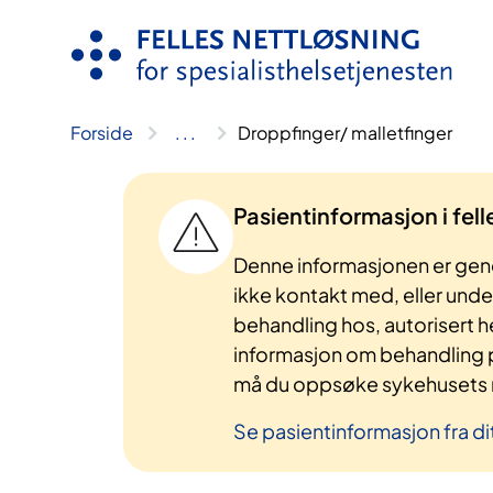
Hopp
til
innhold
Forside
..
.
Droppfinger/ malletfinger
Pasientinformasjon i fel
Denne informasjonen er gene
ikke kontakt med, eller und
behandling hos, autorisert h
informasjon om behandling p
må du oppsøke sykehusets n
Se pasientinformasjon fra di