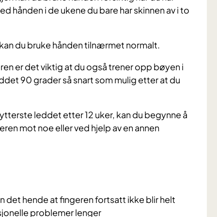
med hånden i de ukene du bare har skinnen av i to
, kan du bruke hånden tilnærmet normalt.
eren er det viktig at du også trener opp bøyen i
eddet 90 grader så snart som mulig etter at du
 ytterste leddet etter 12 uker, kan du begynne å
eren mot noe eller ved hjelp av en annen
 det hende at fingeren fortsatt ikke blir helt
sjonelle problemer lenger