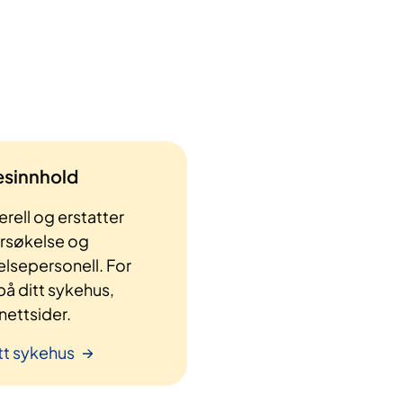
lesinnhold
rell og erstatter
ersøkelse og
elsepersonell. For
å ditt sykehus,
ettsider.
tt sykehus