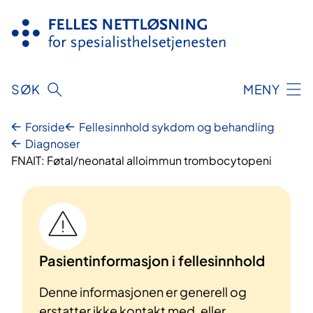
Hopp
til
innhold
SØK
MENY
Forside
Fellesinnhold sykdom og behandling
Diagnoser
FNAIT: Føtal/neonatal alloimmun trombocytopeni
Pasientinformasjon i fellesinnhold
Denne informasjonen er generell og
erstatter ikke kontakt med, eller