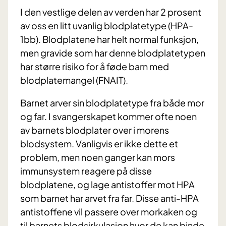
I den vestlige delen av verden har 2 prosent
av oss en litt uvanlig blodplatetype (HPA-
1bb). Blodplatene har helt normal funksjon,
men gravide som har denne blodplatetypen
har større risiko for å føde barn med
blodplatemangel (FNAIT).
Barnet arver sin blodplatetype fra både mor
og far. I svangerskapet kommer ofte noen
av barnets blodplater over i morens
blodsystem. Vanligvis er ikke dette et
problem, men noen ganger kan mors
immunsystem reagere på disse
blodplatene, og lage antistoffer mot HPA
som barnet har arvet fra far. Disse anti-HPA
antistoffene vil passere over morkaken og
til barnets blodsirkulasjon hvor de kan binde