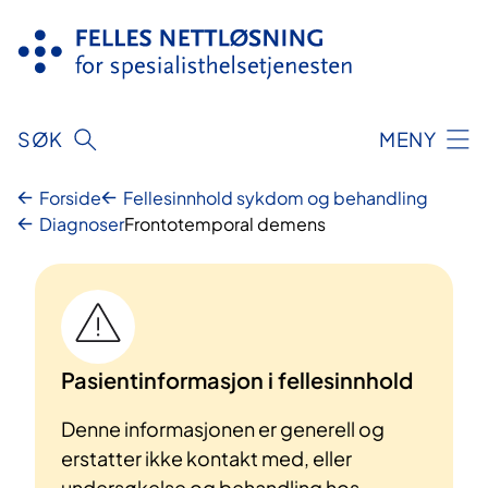
Hopp
til
innhold
SØK
MENY
Forside
Fellesinnhold sykdom og behandling
Diagnoser
Frontotemporal demens
Pasientinformasjon i fellesinnhold
Denne informasjonen er generell og
erstatter ikke kontakt med, eller
undersøkelse og behandling hos,