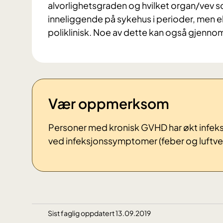
alvorlighetsgraden og hvilket organ/vev 
inneliggende på sykehus i perioder, men el
poliklinisk. Noe av dette kan også gjenno
Vær oppmerksom
Personer med kronisk GVHD har økt infeksjo
ved infeksjonssymptomer (feber og luftv
Sist faglig oppdatert 13.09.2019