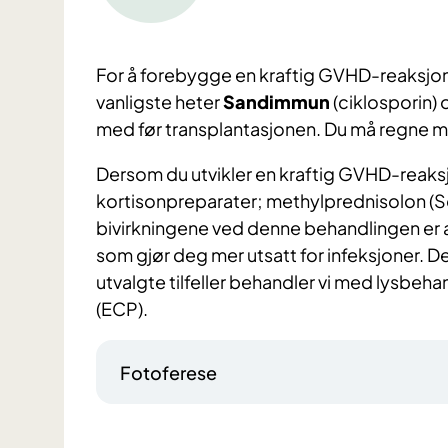
For å forebygge en kraftig GVHD-reaksjon g
vanligste heter
Sandimmun
(ciklosporin)
med før transplantasjonen. Du må regne
Dersom du utvikler en kraftig GVHD-reaks
kortisonpreparater; methylprednisolon (So
bivirkningene ved denne behandlingen er a
som gjør deg mer utsatt for infeksjoner. D
utvalgte tilfeller behandler vi med lysbeh
(ECP).
Fotoferese