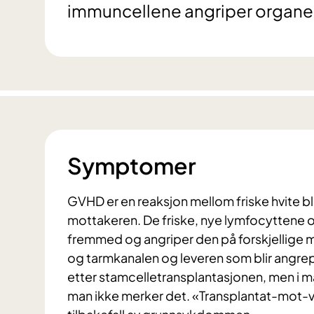
immuncellene angriper organe
Symptomer
GVHD er en reaksjon mellom friske hvite bl
mottakeren. De friske, nye lymfocyttene 
fremmed og angriper den på forskjellige må
og tarmkanalen og leveren som blir angrep
etter stamcelletransplantasjonen, men i ma
man ikke merker det. «Transplantat-mot-