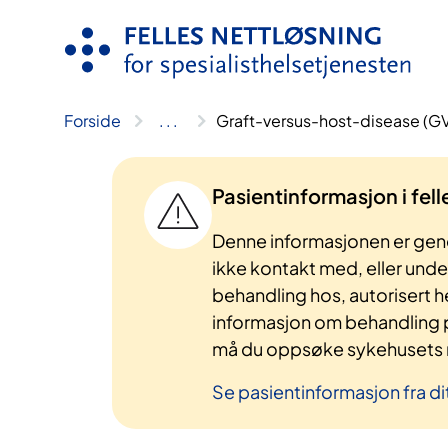
Hopp
til
innhold
Forside
..
.
Graft-versus-host-disease (G
Pasientinformasjon i fel
Denne informasjonen er gene
ikke kontakt med, eller und
behandling hos, autorisert h
informasjon om behandling p
må du oppsøke sykehusets n
Se pasientinformasjon fra di