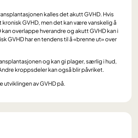
nsplantasjonen kalles det akutt GVHD. Hvis
t kronisk GVHD, men det kan være vanskelig å
HD kan overlappe hverandre og akutt GVHD kan i
nisk GVHD har en tendens til å «brenne ut» over
nsplantasjonen og kan gi plager, særlig i hud,
ndre kroppsdeler kan også blir påvriket.
ge utviklingen av GVHD på.