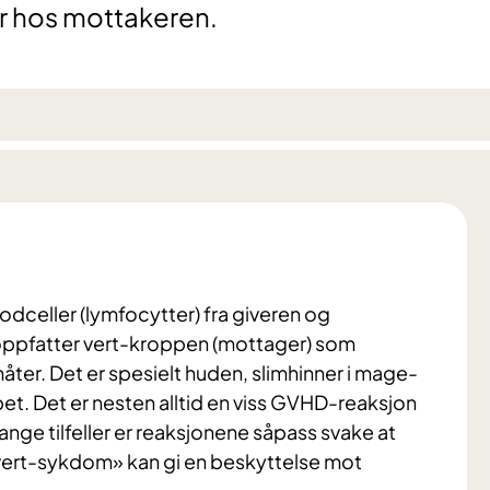
r hos mottakeren.
odceller (lymfocytter) fra giveren og
oppfatter vert-kroppen (mottager) som
ter. Det er spesielt huden, slimhinner i mage-
et. Det er nesten alltid en viss GVHD-reaksjon
nge tilfeller er reaksjonene såpass svake at
vert-sykdom» kan gi en beskyttelse mot