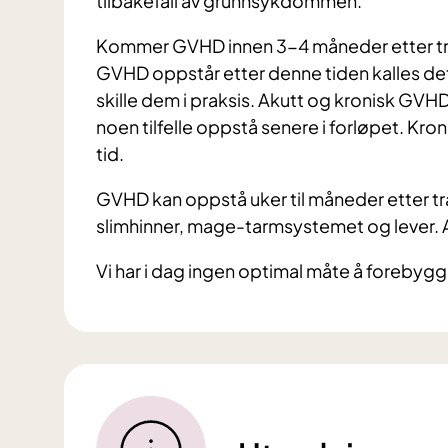
tilbakefall av grunnsykdommen.
Kommer GVHD innen 3-4 måneder etter tra
GVHD oppstår etter denne tiden kalles de
skille dem i praksis. Akutt og kronisk GV
noen tilfelle oppstå senere i forløpet. Kro
tid.
GVHD kan oppstå uker til måneder etter tra
slimhinner, mage-tarmsystemet og lever. A
Vi har i dag ingen optimal måte å forebyg