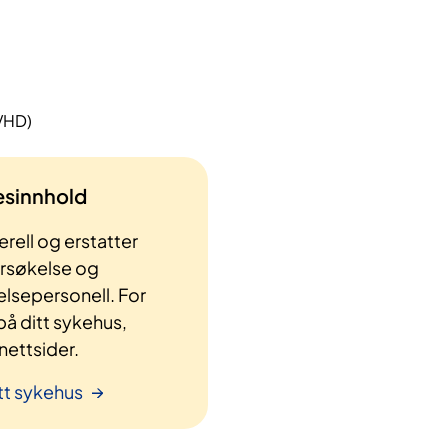
VHD)
lesinnhold
rell og erstatter
ersøkelse og
elsepersonell. For
å ditt sykehus,
ettsider.
tt sykehus