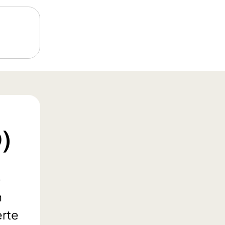
)
-
n
erte