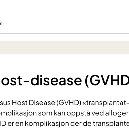
s
host-disease (GVHD
ersus Host Disease (GVHD) «transplantat
omplikasjon som kan oppstå ved alloge
D er en komplikasjon der de transplant