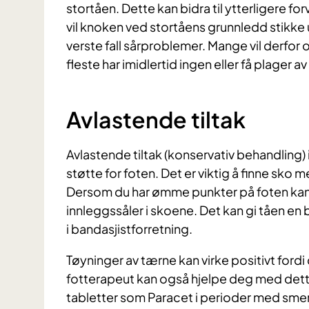
stortåen. Dette kan bidra til ytterligere for
vil knoken ved stortåens grunnledd stikke 
verste fall sårproblemer. Mange vil derfo
fleste har imidlertid ingen eller få plager av
Avlastende tiltak
Avlastende tiltak (konservativ behandling)
støtte for foten. Det er viktig å finne sko
Dersom du har ømme punkter på foten kan 
innleggssåler i skoene. Det kan gi tåen en 
i bandasjistforretning.
Tøyninger av tærne kan virke positivt ford
fotterapeut kan også hjelpe deg med dette
tabletter som Paracet i perioder med smert