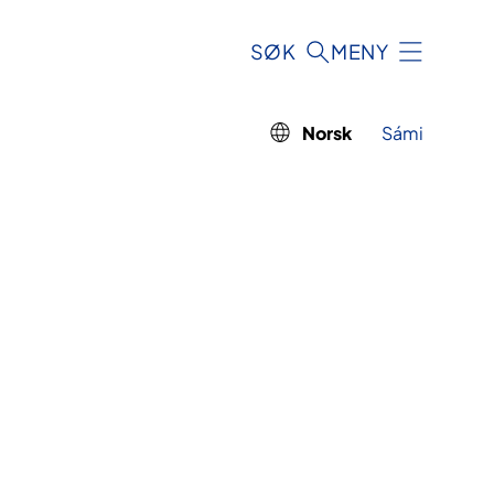
SØK
MENY
Norsk
Sámi