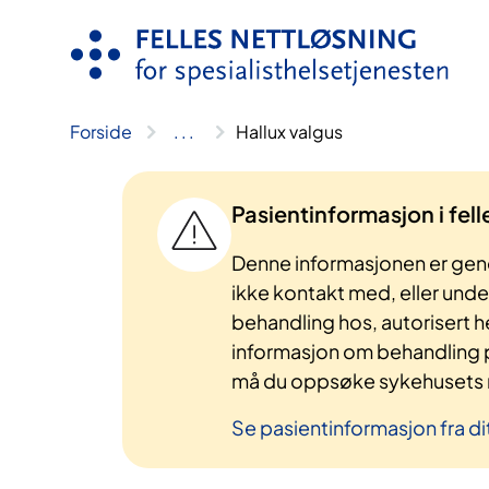
Hopp
til
innhold
Forside
..
.
Hallux valgus
Pasientinformasjon i fel
Denne informasjonen er gene
ikke kontakt med, eller und
behandling hos, autorisert h
informasjon om behandling p
må du oppsøke sykehusets n
Se pasientinformasjon fra di