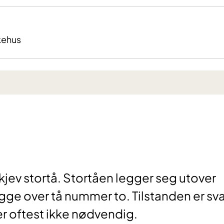
kehus
skjev stortå. Stortåen legger seg utover
n ligge over tå nummer to. Tilstanden er sv
er oftest ikke nødvendig.