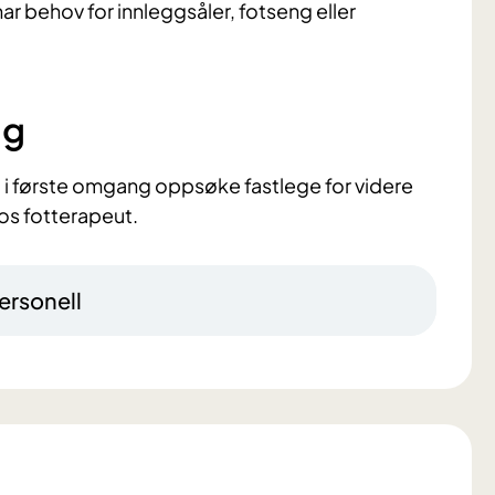
r behov for innleggsåler, fotseng eller
ng
 i første omgang oppsøke fastlege for videre
hos fotterapeut.
ersonell