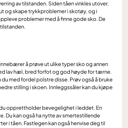
verring av tilstanden. Siden tåen vinkles utover,
ut og skape trykkproblemer i skotøy, og i
r oppleve problemer med å finne gode sko. De
 tilstanden.
 innebærer å prøve ut ulike typer sko og annen
 med lav hæl, bred forfot og god høyde for tærne.
du med fordel polstre disse. Prøv også å bruke
bedre stilling i skoen. Innleggssåler kan du kjøpe
i du opprettholder bevegelighet i leddet. En
. Du kan også ha nytte av smertestillende
er i tåen. Fastlegen kan også henvise deg til