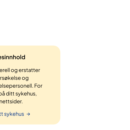
lesinnhold
rell og erstatter
ersøkelse og
elsepersonell. For
å ditt sykehus,
ettsider.
tt sykehus