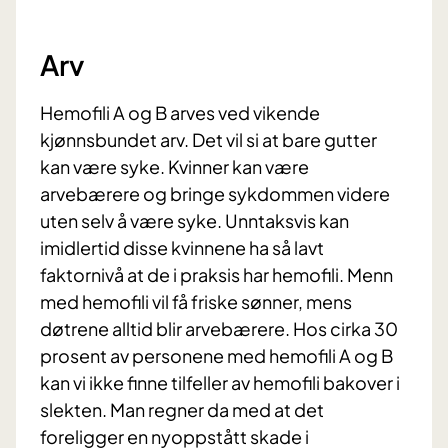
Arv
Hemofili A og B arves ved vikende
kjønnsbundet arv. Det vil si at bare gutter
kan være syke. Kvinner kan være
arvebærere og bringe sykdommen videre
uten selv å være syke. Unntaksvis kan
imidlertid disse kvinnene ha så lavt
faktornivå at de i praksis har hemofili. Menn
med hemofili vil få friske sønner, mens
døtrene alltid blir arvebærere. Hos cirka 30
prosent av personene med hemofili A og B
kan vi ikke finne tilfeller av hemofili bakover i
slekten. Man regner da med at det
foreligger en nyoppstått skade i