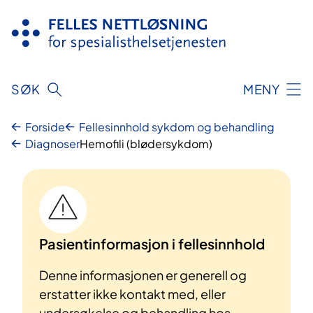
Hopp
til
innhold
SØK
MENY
Forside
Fellesinnhold sykdom og behandling
Diagnoser
Hemofili (blødersykdom)
Pasientinformasjon i fellesinnhold
Denne informasjonen er generell og
erstatter ikke kontakt med, eller
undersøkelse og behandling hos,