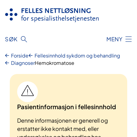
Hopp
til
innhold
SØK
MENY
Forside
Fellesinnhold sykdom og behandling
Diagnoser
Hemokromatose
Pasientinformasjon i fellesinnhold
Denne informasjonen er generell og
erstatter ikke kontakt med, eller
undersøkelse og behandling hos,