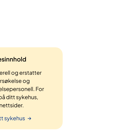
lesinnhold
rell og erstatter
ersøkelse og
elsepersonell. For
å ditt sykehus,
ettsider.
tt sykehus