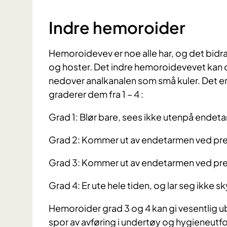
Indre hemoroider
Hemoroidevev er noe alle har, og det bidrar t
og hoster. Det indre hemoroidevevet kan d
nedover analkanalen som små kuler. Det er
graderer dem fra 1 – 4 :
Grad 1: Blør bare, sees ikke utenpå endet
Grad 2: Kommer ut av endetarmen ved pres
Grad 3: Kommer ut av endetarmen ved pres
Grad 4: Er ute hele tiden, og lar seg ikke sk
Hemoroider grad 3 og 4 kan gi vesentlig u
spor av avføring i undertøy og hygieneutfo