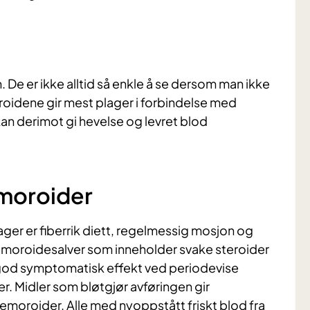
 De er ikke alltid så enkle å se dersom man ikke
oroidene gir mest plager i forbindelse med
an derimot gi hevelse og levret blod
moroider
ger er fiberrik diett, regelmessig mosjon og
emoroidesalver som inneholder svake steroider
 god symptomatisk effekt ved periodevise
er. Midler som bløtgjør avføringen gir
moroider. Alle med nyoppstått friskt blod fra