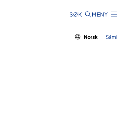
SØK
MENY
Norsk
Sámi