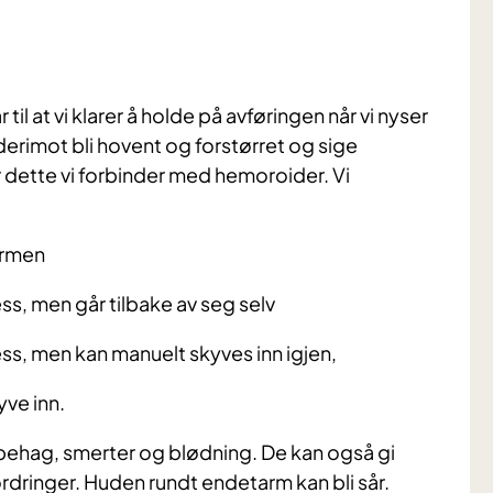
il at vi klarer å holde på avføringen når vi nyser
erimot bli hovent og forstørret og sige
 dette vi forbinder med hemoroider. Vi
armen
s, men går tilbake av seg selv
s, men kan manuelt skyves inn igjen,
yve inn.
behag, smerter og blødning. De kan også gi
rdringer. Huden rundt endetarm kan bli sår.