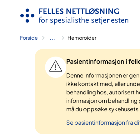
Hopp
til
innhold
Forside
..
.
Hemoroider
Pasientinformasjon i fel
Denne informasjonen er gene
ikke kontakt med, eller und
behandling hos, autorisert h
informasjon om behandling p
må du oppsøke sykehusets n
Se pasientinformasjon fra di