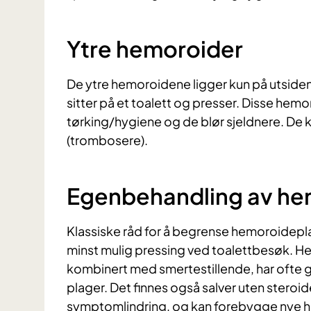
Ytre hemoroider
De ytre hemoroidene ligger kun på utsiden.
sitter på et toalett og presser. Disse hem
tørking/hygiene og de blør sjeldnere. De k
(trombosere).
Egenbehandling av he
Klassiske råd for å begrense hemoroidepla
minst mulig pressing ved toalettbesøk. H
kombinert med smertestillende, har ofte
plager. Det finnes også salver uten steroid
symptomlindring, og kan forebygge nye he