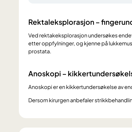
Rektaleksplorasjon – fingeru
Ved rektakeksplorasjon undersøkes endeta
etter oppfylninger, og kjenne på lukkemu
prostata.
Anoskopi – kikkertundersøkel
Anoskopi er en kikkertundersøkelse av e
Dersom kirurgen anbefaler strikkbehandli