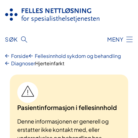
Hopp
til
innhold
SØK
MENY
Forside
Fellesinnhold sykdom og behandling
Diagnoser
Hjerteinfarkt
Pasientinformasjon i fellesinnhold
Denne informasjonen er generell og
erstatter ikke kontakt med, eller
undersøkelse og behandling hos,