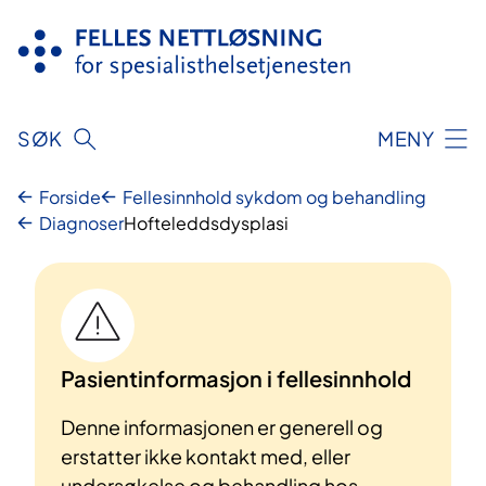
Hopp
til
innhold
SØK
MENY
Forside
Fellesinnhold sykdom og behandling
Diagnoser
Hofteleddsdysplasi
Pasientinformasjon i fellesinnhold
Denne informasjonen er generell og
erstatter ikke kontakt med, eller
undersøkelse og behandling hos,