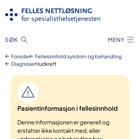
Hopp
til
innhold
SØK
MENY
Forside
Fellesinnhold sykdom og behandling
Diagnoser
Hudkreft
Pasientinformasjon i fellesinnhold
Denne informasjonen er generell og
erstatter ikke kontakt med, eller
undersøkelse og behandling hos,