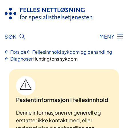
Hopp
til
innhold
SØK
MENY
Forside
Fellesinnhold sykdom og behandling
Diagnoser
Huntingtons sykdom
Pasientinformasjon i fellesinnhold
Denne informasjonen er generell og
erstatter ikke kontakt med, eller
undersøkelse og behandling hos,