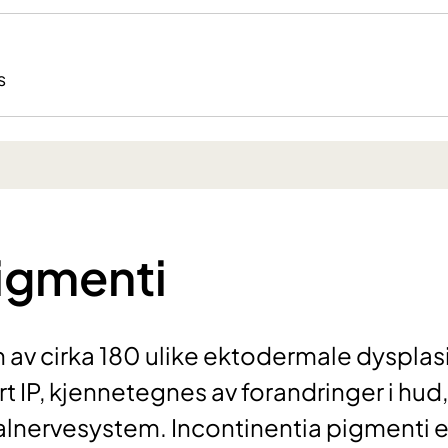
s
pigmenti
n av cirka 180 ulike ektodermale dysplasi
 IP, kjennetegnes av forandringer i hud,
tralnervesystem. Incontinentia pigmenti e