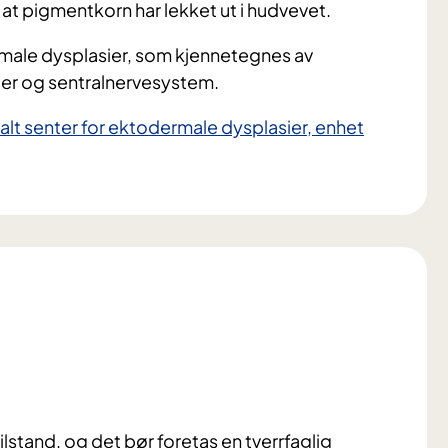
 at pigmentkorn har lekket ut i hudvevet.
rmale dysplasier, som kjennetegnes av
rtler og sentralnervesystem.
lt senter for ektodermale dysplasier, enhet
lstand, og det bør foretas en tverrfaglig