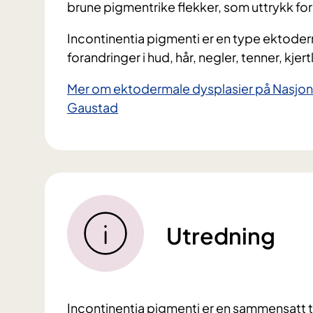
brune pigmentrike flekker, som uttrykk for
Incontinentia pigmenti er en type ektode
forandringer i hud, hår, negler, tenner, kje
Mer om ektodermale dysplasier på Nasjona
Gaustad
Utredning
Incontinentia pigmenti er en sammensatt ti