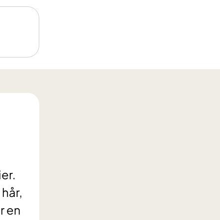
er.
 hår,
r en