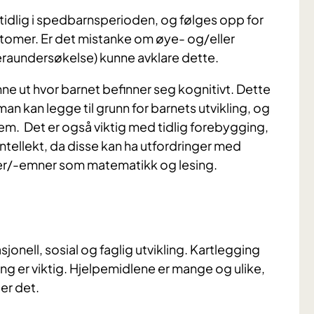
idlig i spedbarnsperioden, og følges opp for
ptomer. Er det mistanke om øye- og/eller
eraundersøkelse) kunne avklare dette.
inne ut hvor barnet befinner seg kognitivt. Dette
man kan legge til grunn for barnets utvikling, og
å dem. Det er også viktig med tidlig forebygging,
ntellekt, da disse kan ha utfordringer med
der/-emner som matematikk og lesing.
jonell, sosial og faglig utvikling. Kartlegging
ing er viktig. Hjelpemidlene er mange og ulike,
er det.