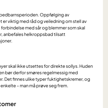
i spedbarnsperioden. Oppfølging av
 er viktig med råd og veiledning om stell av
 i forbindelse med sår og blemmer som skal
, anbefales helkroppsbad tilsatt
joner.
 skal ikke utsettes for direkte sollys. Huden
 Den bør derfor smøres regelmessig med
 Det finnes ulike typer fuktighetskremer, og
n enkelte – man må prøve seg frem.
ptomer