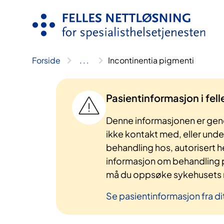
Hopp
til
innhold
Forside
..
.
Incontinentia pigmenti
Pasientinformasjon i fel
Denne informasjonen er gene
ikke kontakt med, eller und
behandling hos, autorisert h
informasjon om behandling p
må du oppsøke sykehusets n
Se pasientinformasjon fra di