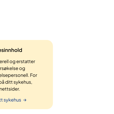
lesinnhold
rell og erstatter
ersøkelse og
elsepersonell. For
å ditt sykehus,
ettsider.
tt sykehus