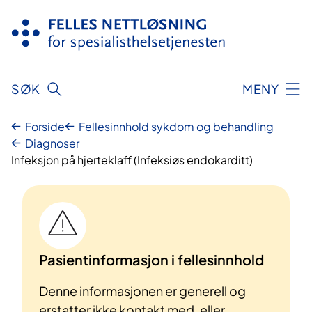
Hopp
til
innhold
SØK
MENY
Forside
Fellesinnhold sykdom og behandling
Diagnoser
Infeksjon på hjerteklaff (Infeksiøs endokarditt)
Pasientinformasjon i fellesinnhold
Denne informasjonen er generell og
erstatter ikke kontakt med, eller