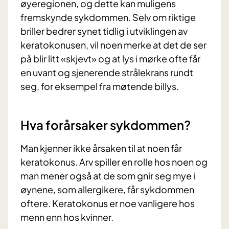
øyeregionen, og dette kan muligens
fremskynde sykdommen. Selv om riktige
briller bedrer synet tidlig i utviklingen av
keratokonusen, vil noen merke at det de ser
på blir litt «skjevt» og at lys i mørke ofte får
en uvant og sjenerende strålekrans rundt
seg, for eksempel fra møtende billys.
Hva forårsaker sykdommen?
Man kjenner ikke årsaken til at noen får
keratokonus. Arv spiller en rolle hos noen og
man mener også at de som gnir seg mye i
øynene, som allergikere, får sykdommen
oftere. Keratokonus er noe vanligere hos
menn enn hos kvinner.