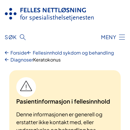
Hopp
til
innhold
SØK
MENY
Forside
Fellesinnhold sykdom og behandling
Diagnoser
Keratokonus
Pasientinformasjon i fellesinnhold
Denne informasjonen er generell og
erstatter ikke kontakt med, eller
undersøkelse og behandling hos,