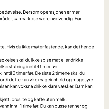
albedøvelse. Dersom operasjonen er mer
områder, kan narkose være nødvendig. Før
e. Hvis du ikke møter fastende, kan det hende
søkelse skal du ikke spise mat eller drikke
erstatning inntil 4 timer før
til 3 timer før. De siste 2 timene skal du
fordi dette kan øke mageinnhold og magesyre.
elsen kan voksne drikke klare væsker. Barn kan
tkjøtt, brus, te og kaffe uten melk.
vann inntil 1 time før. Du kan pusse tenner og