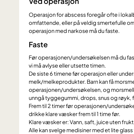
Ved operasjon
Operasjon for abscess foregår ofte i lok
omfattende, eller på veldig smertefulle 
operasjon med narkose må du faste.
​​Faste
Før operasjonen/undersøkelsen må du fast
vi må avlyse eller utsette timen.
De siste 6 timene før operasjon eller under
melk/melkeprodukter. Barn kan få morsmelk
operasjonen/undersøkelsen, og morsmelk inn
unngå tyggegummi, drops, snus og røyk, 
Frem til 2 timer før operasjonen/undersøk
drikke klare væsker frem til 1 time før.
Klare væsker er: Vann, saft, juice uten fruk
Alle kan svelge medisiner med et lite glass 