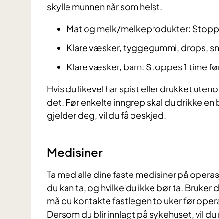
skylle munnen når som helst.
Mat og melk/melkeprodukter: Stoppe
Klare væsker, tyggegummi, drops, snu
Klare væsker, barn: Stoppes 1 time fø
Hvis du likevel har spist eller drukket ute
det. Før enkelte inngrep skal du drikke 
gjelder deg, vil du få beskjed.
Medisiner
Ta med alle dine faste medisiner på opera
du kan ta, og hvilke du ikke bør ta. Bruke
må du kontakte fastlegen to uker før opera
Dersom du blir innlagt på sykehuset, vil du