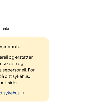
rbunkel
lesinnhold
rell og erstatter
ersøkelse og
elsepersonell. For
å ditt sykehus,
ettsider.
tt sykehus