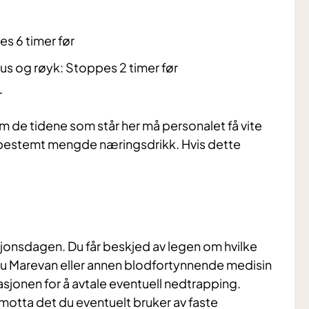
s 6 timer før
s og røyk: Stoppes 2 timer før
r
nom de tidene som står her må personalet få vite
en bestemt mengde næringsdrikk.
Hvis dette
sjonsdagen. Du får beskjed av legen om hvilke
r du Marevan eller annen blodfortynnende medisin
sjonen for å avtale eventuell nedtrapping.
 motta det du eventuelt bruker av faste