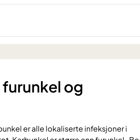
 furunkel og
nkel er alle lokaliserte infeksjoner i
rot. Karbunkel er større enn furunkel. B