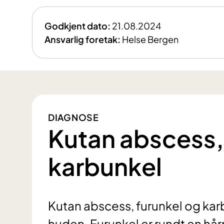
Godkjent dato:
21.08.2024
Ansvarlig foretak:
Helse Bergen
DIAGNOSE
Kutan abscess,
karbunkel
Kutan abscess, furunkel og karbu
huden. Furunkel er rundt en hår