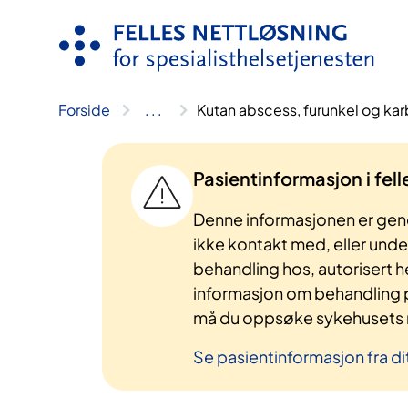
Hopp
til
innhold
Forside
..
.
Kutan abscess, furunkel og ka
Pasientinformasjon i fel
Denne informasjonen er gene
ikke kontakt med, eller und
behandling hos, autorisert h
informasjon om behandling p
må du oppsøke sykehusets n
Se pasientinformasjon fra di