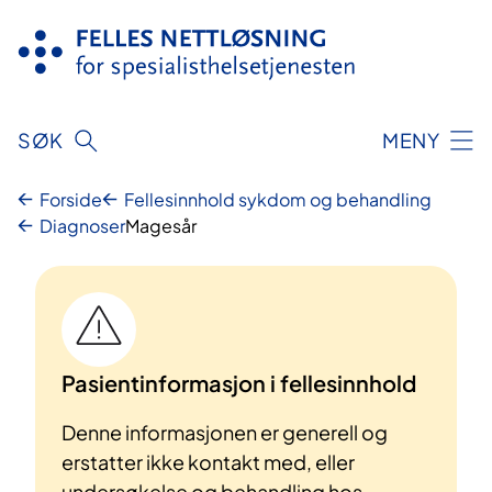
Hopp
til
innhold
SØK
MENY
Forside
Fellesinnhold sykdom og behandling
Diagnoser
Magesår
Pasientinformasjon i fellesinnhold
Denne informasjonen er generell og
erstatter ikke kontakt med, eller
undersøkelse og behandling hos,