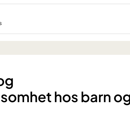
s
 og
lsomhet hos barn o