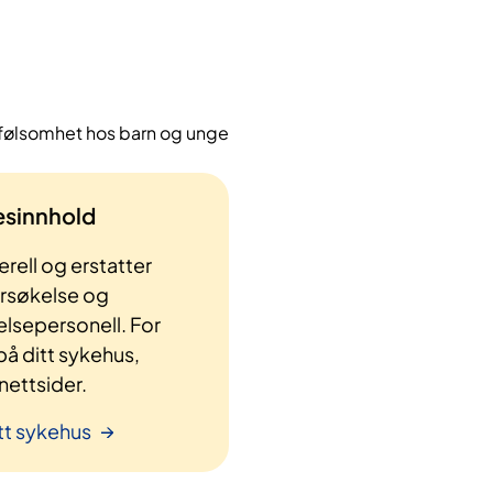
rfølsomhet hos barn og unge
lesinnhold
rell og erstatter
ersøkelse og
elsepersonell. For
å ditt sykehus,
ettsider.
tt sykehus