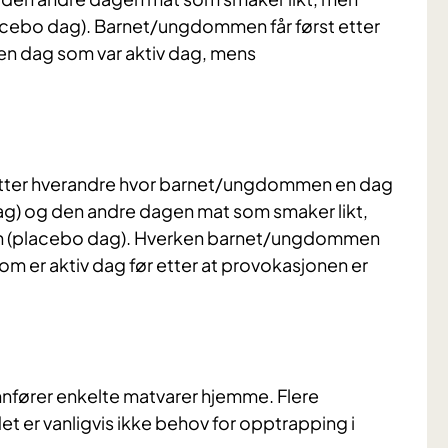
lacebo dag). Barnet/ungdommen får først etter
ken dag som var aktiv dag, mens
 etter hverandre hvor barnet/ungdommen en dag
ag) og den andre dagen mat som smaker likt,
ren (placebo dag). Hverken barnet/ungdommen
som er aktiv dag før etter at provokasjonen er
 innfører enkelte matvarer hjemme. Flere
t er vanligvis ikke behov for opptrapping i