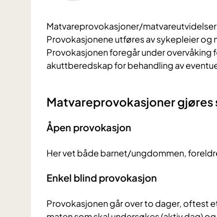
Matvareprovokasjoner/matvareutvidelser 
Provokasjonene utføres av sykepleier og m
Provokasjonen foregår under overvåking 
akuttberedskap for behandling av eventuel
Matvareprovokasjoner gjøres
Åpen provokasjon
Her vet både barnet/ungdommen, foreldre 
Enkel blind provokasjon
Provokasjonen går over to dager, oftest 
maten som skal undersøkes (aktiv dag) og