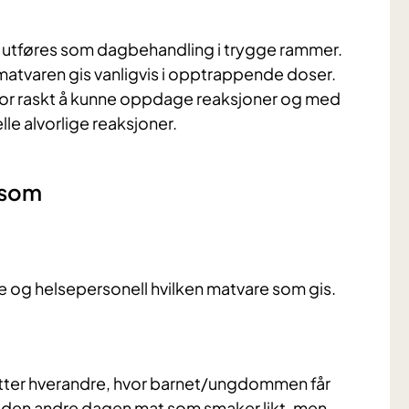
utføres som dagbehandling i trygge rammer.
atvaren gis vanligvis i opptrappende doser.
for raskt å kunne oppdage reaksjoner og med
le alvorlige reaksjoner.
 som
og helsepersonell hvilken matvare som gis.
etter hverandre, hvor barnet/ungdommen får
 den andre dagen mat som smaker likt, men