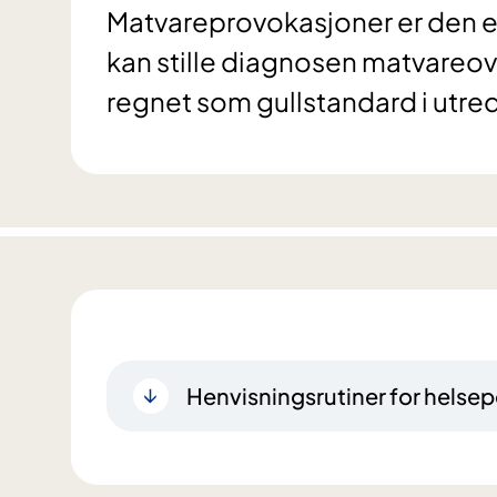
Matvareprovokasjoner er den e
kan stille diagnosen matvareo
regnet som gullstandard i utre
Henvisningsrutiner for helsep