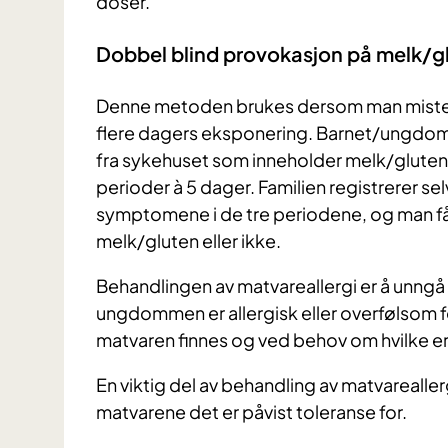
doser.
Dobbel blind provokasjon på melk/g
Denne metoden brukes dersom man misten
flere dagers eksponering. Barnet/ungdom
fra sykehuset som inneholder melk/gluten 
perioder à 5 dager. Familien registrerer 
symptomene i de tre periodene, og man får 
melk/gluten eller ikke.
Behandlingen av matvareallergi er å unngå
ungdommen er allergisk eller overfølsom f
matvaren finnes og ved behov om hvilke e
En viktig del av behandling av matvarealler
matvarene det er påvist toleranse for.