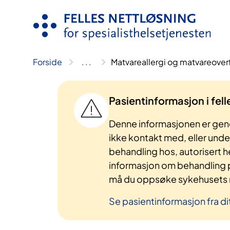
Hopp
til
innhold
Forside
..
.
Matvareallergi og matvareove
Pasientinformasjon i fel
Denne informasjonen er gene
ikke kontakt med, eller und
behandling hos, autorisert h
informasjon om behandling p
må du oppsøke sykehusets n
Se pasientinformasjon fra di