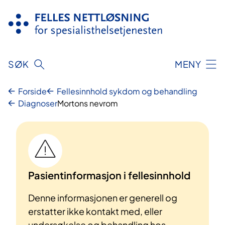
Hopp
til
innhold
SØK
MENY
Forside
Fellesinnhold sykdom og behandling
Diagnoser
Mortons nevrom
Pasientinformasjon i fellesinnhold
Denne informasjonen er generell og
erstatter ikke kontakt med, eller
undersøkelse og behandling hos,