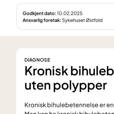
Godkjent dato:
10.02.2025
Ansvarlig foretak:
Sykehuset Østfold
DIAGNOSE
Kronisk bihule
uten polypper
Kronisk bihulebetennelse er en 
Man kan ha kronisk bihulebete