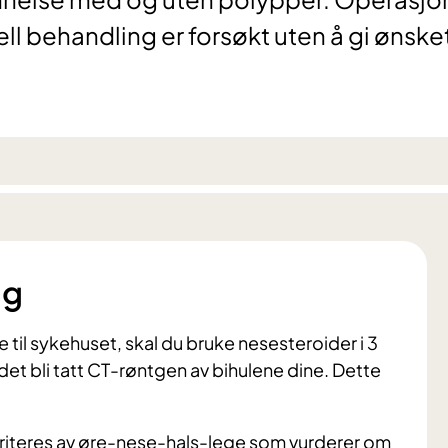
ll behandling er forsøkt uten å gi ønske
ng
 til sykehuset, skal du bruke nesesteroider i 3
 det bli tatt CT-røntgen av bihulene dine. Dette
oriteres av øre-nese-hals-lege som vurderer om