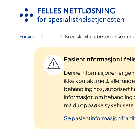
Hopp
til
innhold
Forside
..
.
Kronisk bihulebetennelse med
Pasientinformasjon i fel
Denne informasjonen er gene
ikke kontakt med, eller und
behandling hos, autorisert h
informasjon om behandling p
må du oppsøke sykehusets n
Se pasientinformasjon fra di