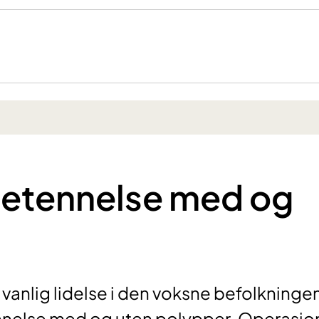
betennelse med og
vanlig lidelse i den voksne befolkninge
nnelse med og uten polypper. Operasjo