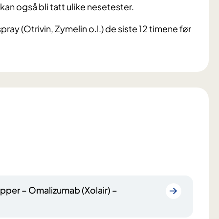
kan også bli tatt ulike nesetester.
ay (Otrivin, Zymelin o.l.) de siste 12 timene før
pper – Omalizumab (Xolair) –