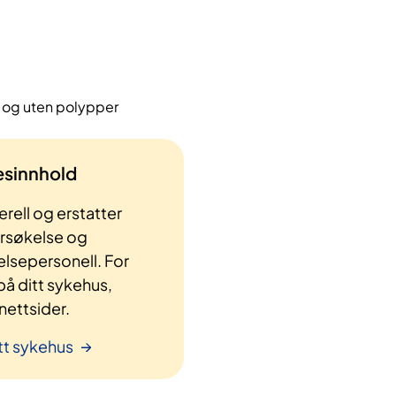
 og uten polypper
lesinnhold
rell og erstatter
ersøkelse og
elsepersonell. For
å ditt sykehus,
ettsider.
tt sykehus