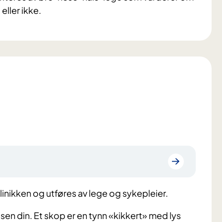
eller ikke.
inikken og utføres av lege og sykepleier.
esen din. Et skop er en tynn «kikkert» med lys