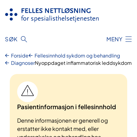
Hopp
til
innhold
SØK
MENY
Forside
Fellesinnhold sykdom og behandling
Diagnoser
Nyoppdaget inflammatorisk leddsykdom
Pasientinformasjon i fellesinnhold
Denne informasjonen er generell og
erstatter ikke kontakt med, eller
undersøkelse og behandling hos,