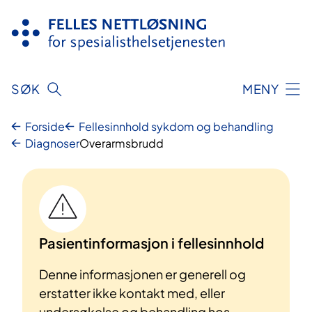
Hopp
til
innhold
SØK
MENY
Forside
Fellesinnhold sykdom og behandling
Diagnoser
Overarmsbrudd
Pasientinformasjon i fellesinnhold
Denne informasjonen er generell og
erstatter ikke kontakt med, eller
undersøkelse og behandling hos,