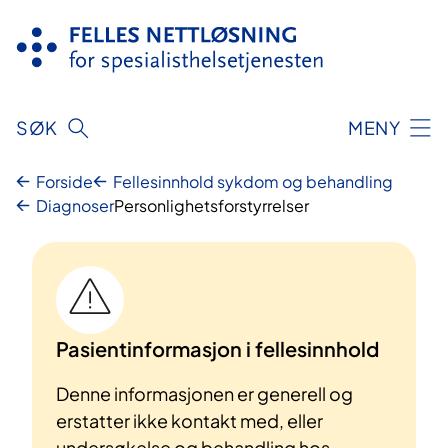
Hopp
til
innhold
SØK
MENY
Forside
Fellesinnhold sykdom og behandling
Diagnoser
Personlighetsforstyrrelser
Pasientinformasjon i fellesinnhold
Denne informasjonen er generell og
erstatter ikke kontakt med, eller
undersøkelse og behandling hos,