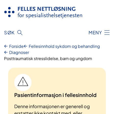
Hopp
til
innhold
SØK
MENY
Forside
Fellesinnhold sykdom og behandling
Diagnoser
Posttraumatisk stresslidelse, barn og ungdom
Pasientinformasjon i fellesinnhold
Denne informasjonen er generell og
erstatter ikke kontakt med, eller