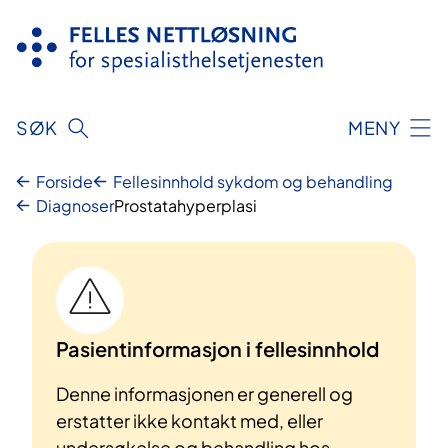
Hopp
til
innhold
SØK
MENY
Forside
Fellesinnhold sykdom og behandling
Diagnoser
Prostatahyperplasi
Pasientinformasjon i fellesinnhold
Denne informasjonen er generell og
erstatter ikke kontakt med, eller
undersøkelse og behandling hos,