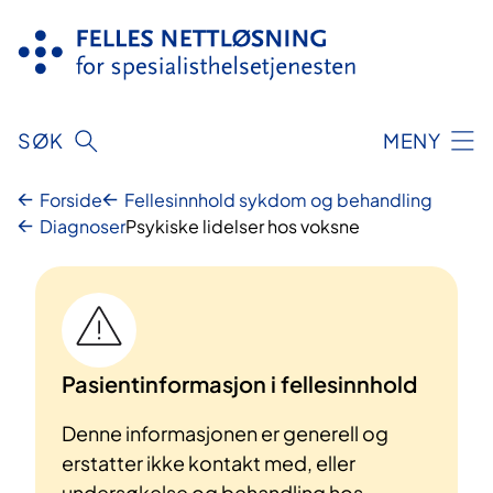
Hopp
til
innhold
SØK
MENY
Forside
Fellesinnhold sykdom og behandling
Diagnoser
Psykiske lidelser hos voksne
Pasientinformasjon i fellesinnhold
Denne informasjonen er generell og
erstatter ikke kontakt med, eller
undersøkelse og behandling hos,