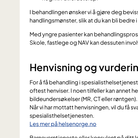
I behandlingen ønsker vi å gjøre deg bevis
handlingsmønster, slik at du kan bli bedre i
Med yngre pasienter kan behandlingspros
Skole, fastlege og NAV kan dessuten invo
Henvisning og vurderi
For å få behandling i spesialisthelsetjene
oftest henviser. I noen tilfeller kan annet 
bildeundersøkelser (MR, CT eller røntgen).
Når vi har mottatt henvisningen, vil du få sv
spesialisthelsetjenesten.
Les mer på helsenorge.no
Barneverntjeneste eller konsulent på ditt 