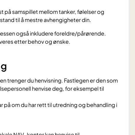
st på samspillet mellom tanker, følelser og
 stand til å mestre avhengigheter din.
essen også inkludere foreldre/pårørende.
lveres etter behov og ønske.
ng
sten trenger du henvisning. Fastlegen er den som
helsepersonell henvise deg, for eksempel til
ar på om du har rett til utredning og behandling i
lokale NAV-kontor kan henvise til