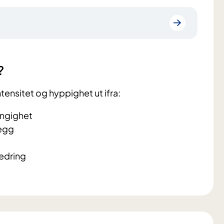
?
ntensitet og hyppighet ut ifra:
engighet
legg
bedring