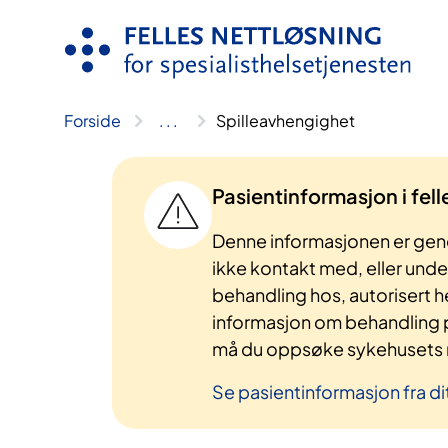
Hopp
til
innhold
Forside
..
.
Spilleavhengighet
Pasientinformasjon i fel
Denne informasjonen er gene
ikke kontakt med, eller und
behandling hos, autorisert h
informasjon om behandling p
må du oppsøke sykehusets n
Se pasientinformasjon fra di