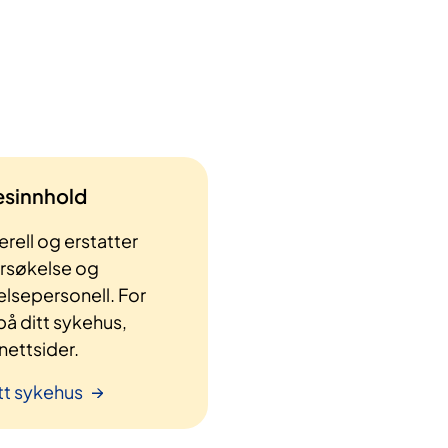
lesinnhold
rell og erstatter
ersøkelse og
elsepersonell. For
å ditt sykehus,
ettsider.
tt sykehus