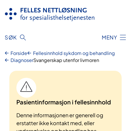
Hopp
til
innhold
SØK
MENY
Forside
Fellesinnhold sykdom og behandling
Diagnoser
Svangerskap utenfor livmoren
Pasientinformasjon i fellesinnhold
Denne informasjonen er generell og
erstatter ikke kontakt med, eller
undersøkelse og behandling hos,