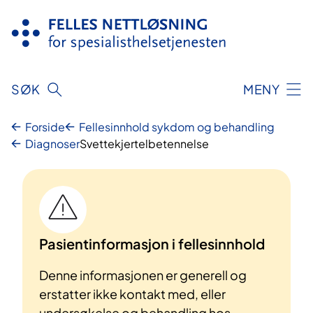
Hopp
til
innhold
SØK
MENY
Forside
Fellesinnhold sykdom og behandling
Diagnoser
Svettekjertelbetennelse
Pasientinformasjon i fellesinnhold
Denne informasjonen er generell og
erstatter ikke kontakt med, eller
undersøkelse og behandling hos,