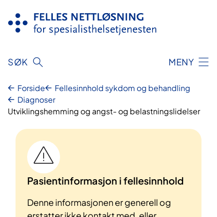
Hopp
til
innhold
SØK
MENY
Forside
Fellesinnhold sykdom og behandling
Diagnoser
Utviklingshemming og angst- og belastningslidelser
Pasientinformasjon i fellesinnhold
Denne informasjonen er generell og
erstatter ikke kontakt med, eller