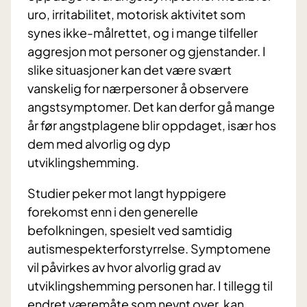
uro, irritabilitet, motorisk aktivitet som
synes ikke-målrettet, og i mange tilfeller
aggresjon mot personer og gjenstander. I
slike situasjoner kan det være svært
vanskelig for nærpersoner å observere
angstsymptomer. Det kan derfor gå mange
år før angstplagene blir oppdaget, især hos
dem med alvorlig og dyp
utviklingshemming.
Studier peker mot langt hyppigere
forekomst enn i den generelle
befolkningen, spesielt ved samtidig
autismespekterforstyrrelse. Symptomene
vil påvirkes av hvor alvorlig grad av
utviklingshemming personen har. I tillegg til
endret væremåte som nevnt over, kan