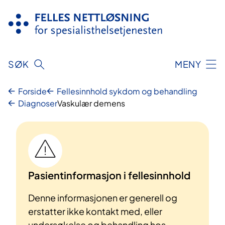
Hopp
til
innhold
SØK
MENY
Forside
Fellesinnhold sykdom og behandling
Diagnoser
Vaskulær demens
Pasientinformasjon i fellesinnhold
Denne informasjonen er generell og
erstatter ikke kontakt med, eller
undersøkelse og behandling hos,