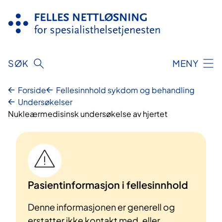
Hopp
til
innhold
SØK
MENY
Forside
Fellesinnhold sykdom og behandling
Undersøkelser
Nukleærmedisinsk undersøkelse av hjertet
Pasientinformasjon i fellesinnhold
Denne informasjonen er generell og
erstatter ikke kontakt med, eller