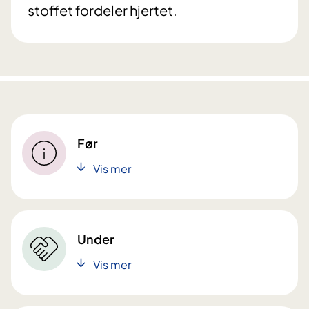
stoffet fordeler hjertet.
Før
Vis mer
Under
Vis mer