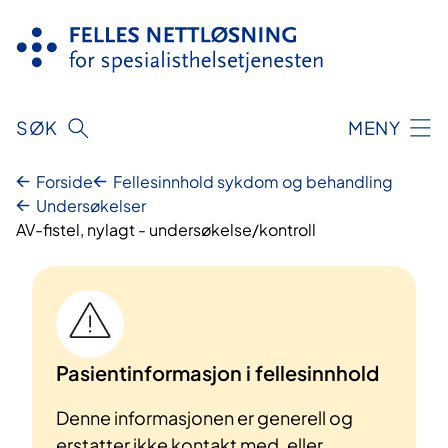
Hopp
til
innhold
SØK
MENY
Forside
Fellesinnhold sykdom og behandling
Undersøkelser
AV-fistel, nylagt - undersøkelse/kontroll
Pasientinformasjon i fellesinnhold
Denne informasjonen er generell og
erstatter ikke kontakt med, eller