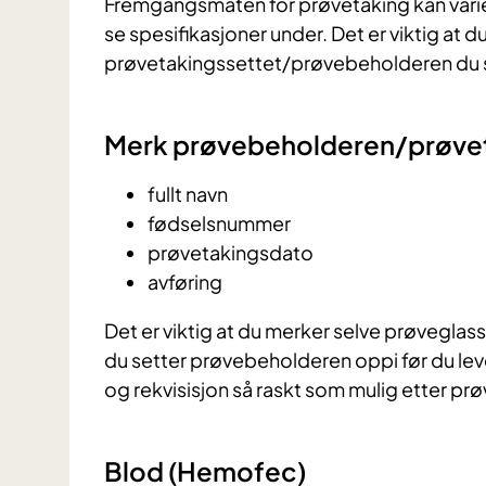
Fremgangsmåten for prøvetaking kan varie
se spesifikasjoner under. Det er viktig at d
prøvetakingssettet/prøvebeholderen du s
Merk prøvebeholderen/prøvet
fullt navn
fødselsnummer
prøvetakingsdato
avføring
Det er viktig at du merker selve prøvegla
du setter prøvebeholderen oppi før du lever
og rekvisisjon så raskt som mulig etter pr
Blod (Hemofec)