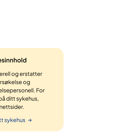
lesinnhold
rell og erstatter
ersøkelse og
elsepersonell. For
å ditt sykehus,
ettsider.
tt sykehus