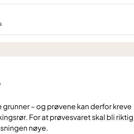
s
e
ke grunner – og prøvene kan derfor kreve
ngsrør. For at prøvesvaret skal bli riktig
visningen nøye.