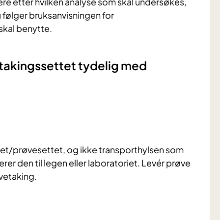
re etter hvilken analyse som skal undersøkes,
u følger bruksanvisningen for
kal benytte.
akingssettet tydelig med
sset/prøvesettet, og ikke transporthylsen som
er den til legen eller laboratoriet. Levér prøve
øvetaking.