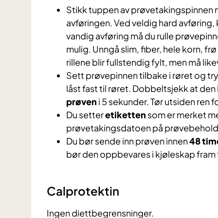
Stikk tuppen av prøvetakingspinnen me
avføringen. Ved veldig hard avføring,
vandig avføring må du rulle prøvepinne
mulig. Unngå slim, fiber, hele korn, fr
rillene blir fullstendig fylt, men må like
Sett prøvepinnen tilbake i røret og try
låst fast til røret. Dobbeltsjekk at d
prøven
i 5 sekunder. Tør utsiden ren 
Du setter
etiketten
som er merket med
prøvetakingsdatoen på prøvebehold
Du bør sende inn prøven innen
48 tim
bør den oppbevares i kjøleskap fram t
Calprotektin
Ingen diettbegrensninger.