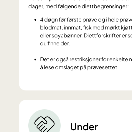
dager, med følgende diettbegrensinger:
4 døgn før første prøve og i hele prø
blodmat, innmat, fisk med mørkt kjøt
eller soyabønner. Diettforskrifter er 
du finne der.
Det er også restriksjoner for enkelte 
å lese omslaget på prøvesettet.
Under