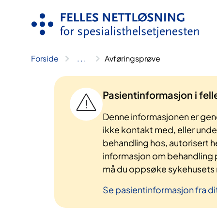
Hopp
til
innhold
Forside
..
.
Avføringsprøve
Pasientinformasjon i fel
Denne informasjonen er gene
ikke kontakt med, eller und
behandling hos, autorisert h
informasjon om behandling p
må du oppsøke sykehusets n
Se pasientinformasjon fra di