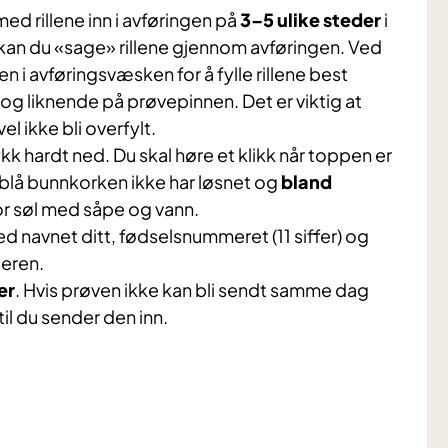
d rillene inn i avføringen på
3–5 ulike steder
i
 kan du «sage» rillene gjennom avføringen. Ved
n i avføringsvæsken for å fylle rillene best
ø og liknende på prøvepinnen. Det er viktig at
vel ikke bli overfylt.
kk hardt ned. Du skal høre et klikk når toppen er
en blå bunnkorken ikke har løsnet og
bland
for søl med såpe og vann.
 navnet ditt, fødselsnummeret (11 siffer) og
eren.
er
. Hvis prøven ikke kan bli sendt samme dag
il du sender den inn.