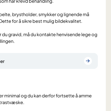
 som har krevd behandling.
belte, brystholder, smykker og lignende må
tte for å sikre best mulig bildekvalitet.
. Er du gravid, må du kontakte henvisende lege og
llingen.
ser
er minimal og du kan derfor fortsette å amme
ntrastvæske.