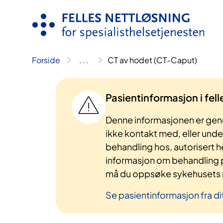
Hopp
til
innhold
Forside
..
.
CT av hodet (CT-Caput)
Pasientinformasjon i fel
Denne informasjonen er gene
ikke kontakt med, eller und
behandling hos, autorisert h
informasjon om behandling p
må du oppsøke sykehusets n
Se pasientinformasjon fra di