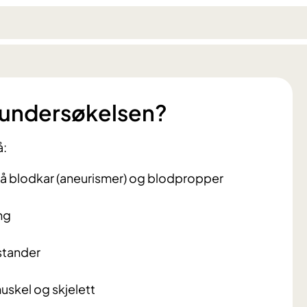
 undersøkelsen?
å:
å blodkar (aneurismer) og blodpropper
ng
stander
uskel og skjelett