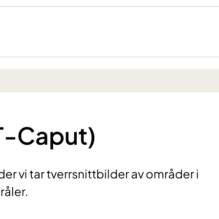
T-Caput)
 vi tar tverrsnittbilder av områder i
råler.