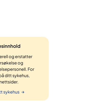
lesinnhold
rell og erstatter
ersøkelse og
elsepersonell. For
å ditt sykehus,
ettsider.
tt sykehus