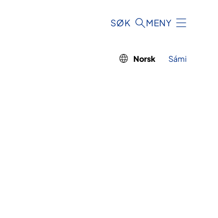
SØK
MENY
Norsk
Sámi