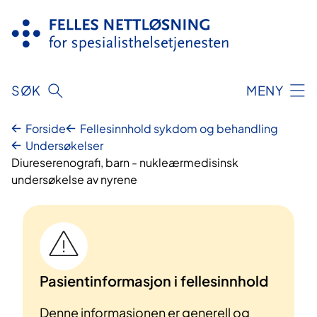
Hopp
til
innhold
SØK
MENY
Forside
Fellesinnhold sykdom og behandling
Undersøkelser
Diureserenografi, barn - nukleærmedisinsk
undersøkelse av nyrene
Pasientinformasjon i fellesinnhold
Denne informasjonen er generell og