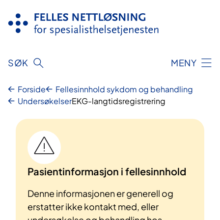
Hopp
til
innhold
SØK
MENY
Forside
Fellesinnhold sykdom og behandling
Undersøkelser
EKG-langtidsregistrering
Pasientinformasjon i fellesinnhold
Denne informasjonen er generell og
erstatter ikke kontakt med, eller
undersøkelse og behandling hos,