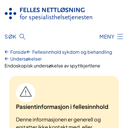
Hopp
til
innhold
SØK
MENY
Forside
Fellesinnhold sykdom og behandling
Undersøkelser
Endoskopisk undersøkelse av spyttkjertlene
Pasientinformasjon i fellesinnhold
Denne informasjonen er generell og
erstatter ikke kontakt med, eller