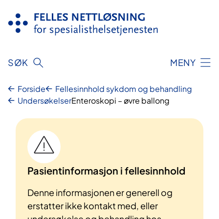
Hopp
til
innhold
SØK
MENY
Forside
Fellesinnhold sykdom og behandling
Undersøkelser
Enteroskopi – øvre ballong
Pasientinformasjon i fellesinnhold
Denne informasjonen er generell og
erstatter ikke kontakt med, eller
undersøkelse og behandling hos,