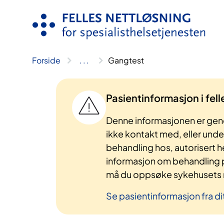
Hopp
til
innhold
Forside
..
.
Gangtest
Pasientinformasjon i fel
Denne informasjonen er gene
ikke kontakt med, eller und
behandling hos, autorisert h
informasjon om behandling p
må du oppsøke sykehusets n
Se pasientinformasjon fra di