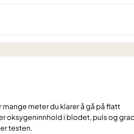
 mange meter du klarer å gå på flatt
ler oksygeninnhold i blodet, puls og gra
er testen.