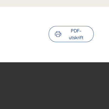
PDF-
utskrift