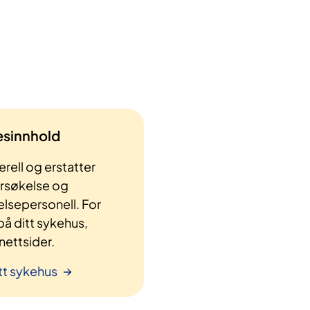
lesinnhold
rell og erstatter
ersøkelse og
elsepersonell. For
å ditt sykehus,
ettsider.
tt sykehus