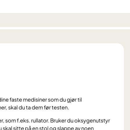
dine faste medisiner som du gjør til
er, skal du ta dem før testen.
 som f.eks. rullator. B
ruker du oksygenutstyr
 skal sitte på en stol og slappe av noen