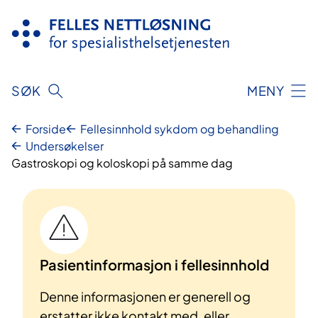
Hopp
til
innhold
SØK
MENY
Forside
Fellesinnhold sykdom og behandling
Undersøkelser
Gastroskopi og koloskopi på samme dag
Pasientinformasjon i fellesinnhold
Denne informasjonen er generell og
erstatter ikke kontakt med, eller