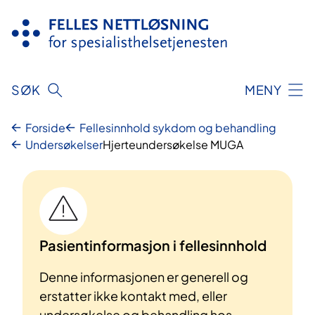
Hopp
til
innhold
SØK
MENY
Forside
Fellesinnhold sykdom og behandling
Undersøkelser
Hjerteundersøkelse MUGA
Pasientinformasjon i fellesinnhold
Denne informasjonen er generell og
erstatter ikke kontakt med, eller
undersøkelse og behandling hos,