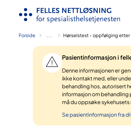
Hopp
til
innhold
Forside
..
.
Hørselstest - oppfølging etter
Pasientinformasjon i fel
Denne informasjonen er gene
ikke kontakt med, eller und
behandling hos, autorisert h
informasjon om behandling p
må du oppsøke sykehusets n
Se pasientinformasjon fra di