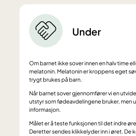
Under
Om barnet ikke sover innen en halv time eller
melatonin. Melatonin er kroppens eget søv
trygt brukes på barn.
Når barnet sover gjennomfører vi en utvid
utstyr som fødeavdelingene bruker, men ut
informasjon.
Målet er å teste funksjonen til det indre ør
Deretter sendes klikkelyder inn i øret. D