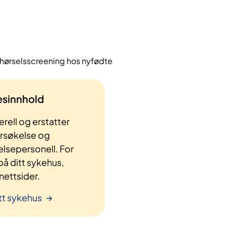
 hørselsscreening hos nyfødte
lesinnhold
rell og erstatter
ersøkelse og
elsepersonell. For
å ditt sykehus,
ettsider.
tt sykehus