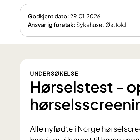
Godkjent dato:
29.01.2026
Ansvarlig foretak:
Sykehuset Østfold
UNDERSØKELSE
Hørselstest - o
hørselsscreeni
Alle nyfødte i Norge hørselscr
henviser vi barnet til hørselsse