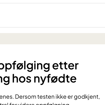
ppfølging etter
ng hos nyfødte
eenes. Dersom testen ikke er godkjent,
ntral for videre oppfølgning.