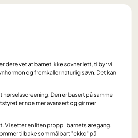
 dere vet at barnet ikke sovner lett, tilbyr vi
nhormon og fremkaller naturlig søvn. Det kan
et hørselsscreening. Den er basert på samme
styret er noe mer avansert og gir mer
et. Vi setter en liten propp i barnets øregang.
e kommer tilbake som målbart "ekko" på