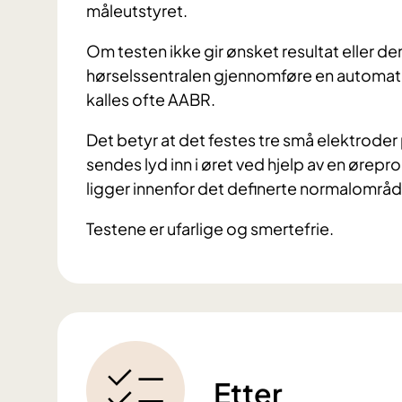
måleutstyret.
Om testen ikke gir ønsket resultat eller d
hørselssentralen gjennomføre en automat
kalles ofte AABR.
Det betyr at det festes tre små elektrode
sendes lyd inn i øret ved hjelp av en øre
ligger innenfor det definerte normalområde
Testene er ufarlige og smertefrie.
Etter