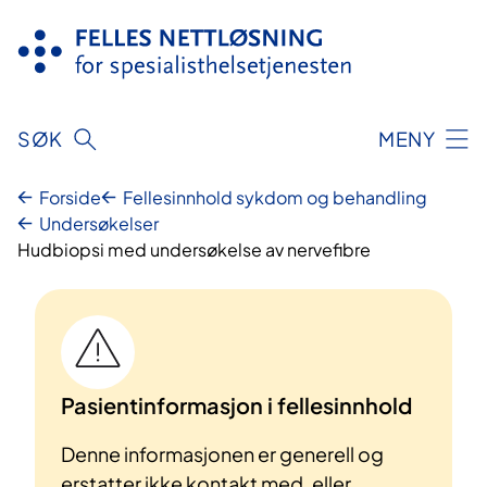
Hopp
til
innhold
SØK
MENY
Forside
Fellesinnhold sykdom og behandling
Undersøkelser
Hudbiopsi med undersøkelse av nervefibre
Pasientinformasjon i fellesinnhold
Denne informasjonen er generell og
erstatter ikke kontakt med, eller