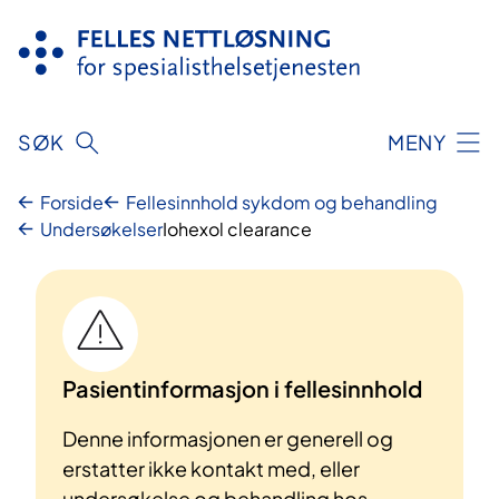
Hopp
til
innhold
SØK
MENY
Forside
Fellesinnhold sykdom og behandling
Undersøkelser
Iohexol clearance
Pasientinformasjon i fellesinnhold
Denne informasjonen er generell og
erstatter ikke kontakt med, eller
undersøkelse og behandling hos,