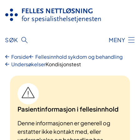
Hopp
til
innhold
SØK
MENY
Forside
Fellesinnhold sykdom og behandling
Undersøkelser
Kondisjonstest
Pasientinformasjon i fellesinnhold
Denne informasjonen er generell og
erstatter ikke kontakt med, eller
undersøkelse og behandling hos,