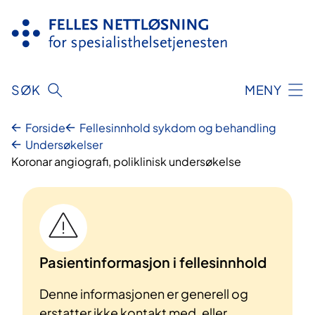
Hopp
til
innhold
SØK
MENY
Forside
Fellesinnhold sykdom og behandling
Undersøkelser
Koronar angiografi, poliklinisk undersøkelse
Pasientinformasjon i fellesinnhold
Denne informasjonen er generell og
erstatter ikke kontakt med, eller