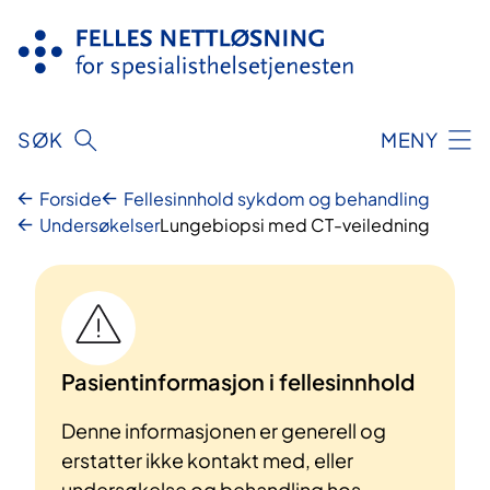
Hopp
til
innhold
SØK
MENY
Forside
Fellesinnhold sykdom og behandling
Undersøkelser
Lungebiopsi med CT-veiledning
Pasientinformasjon i fellesinnhold
Denne informasjonen er generell og
erstatter ikke kontakt med, eller
undersøkelse og behandling hos,